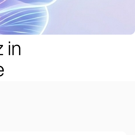
z
in
e