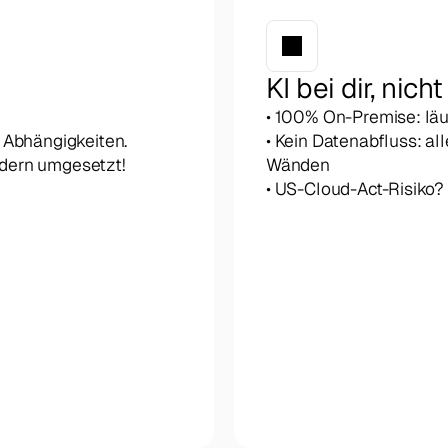
KI bei dir, nic
• 100% On-Premise: läu
 Abhängigkeiten.
• Kein Datenabfluss: alle
ndern umgesetzt! 
Wänden
• US-Cloud-Act-Risiko? G