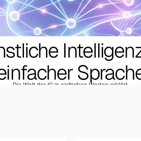
stliche
Intelligen
einfacher
Sprach
Die Welt der KI in einfachen Worten erklärt.