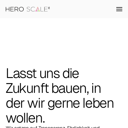
Branchen
KI-Produkte
Lasst
uns
die
Unternehmen
Zukunft
bauen,
in
Karriere
der
wir
gerne
leben
Newsroom
wollen.