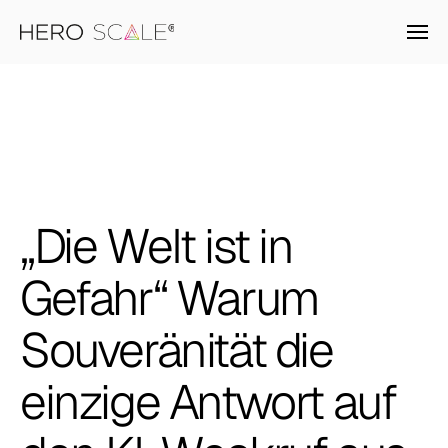
Branchen
KI-Produkte
„Die
Welt
ist
in
Unternehmen
Gefahr“
Warum
Karriere
Souveränität
die
einzige
Antwort
auf
Newsroom