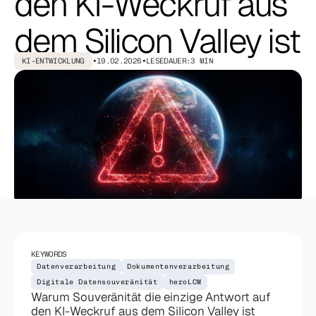
den
KI-Weckruf
aus
Effizienzrechner
dem
Silicon
Valley
ist
KI einfach erklärt
KI-ENTWICKLUNG
•
19.02.2026
•
LESEDAUER:
3 MIN
KEYWORDS
Datenverarbeitung
Dokumentenverarbeitung
Digitale Datensouveränität
heroLCM
Warum Souveränität die einzige Antwort auf
den KI-Weckruf aus dem Silicon Valley ist