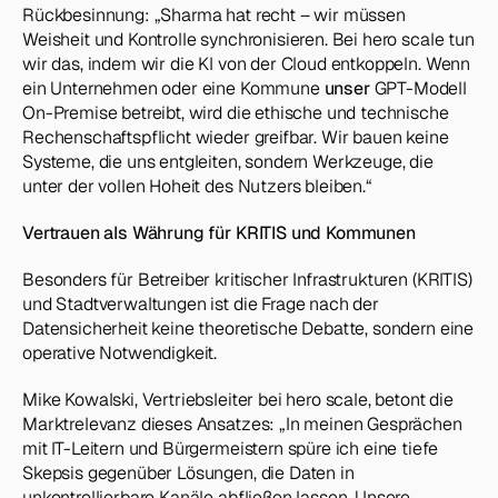
Rückbesinnung: „Sharma hat recht – wir müssen 
Weisheit und Kontrolle synchronisieren. Bei hero scale tun 
wir das, indem wir die KI von der Cloud entkoppeln. Wenn 
ein Unternehmen oder eine Kommune 
unser
 GPT-Modell 
On-Premise betreibt, wird die ethische und technische 
Rechenschaftspflicht wieder greifbar. Wir bauen keine 
Systeme, die uns entgleiten, sondern Werkzeuge, die 
unter der vollen Hoheit des Nutzers bleiben.“
Vertrauen als Währung für KRITIS und Kommunen
Besonders für Betreiber kritischer Infrastrukturen (KRITIS) 
und Stadtverwaltungen ist die Frage nach der 
Datensicherheit keine theoretische Debatte, sondern eine 
operative Notwendigkeit.
Mike Kowalski, Vertriebsleiter bei hero scale, betont die 
Marktrelevanz dieses Ansatzes: „In meinen Gesprächen 
mit IT-Leitern und Bürgermeistern spüre ich eine tiefe 
Skepsis gegenüber Lösungen, die Daten in 
unkontrollierbare Kanäle abfließen lassen. Unsere 